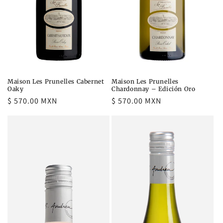
:
Maison Les Prunelles Cabernet
Maison Les Prunelles
Oaky
Chardonnay – Edición Oro
Precio
$ 570.00 MXN
Precio
$ 570.00 MXN
habitual
habitual