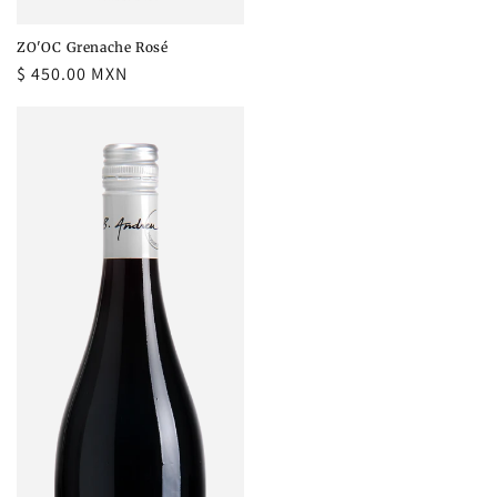
ZO'OC Grenache Rosé
Precio
$ 450.00 MXN
habitual