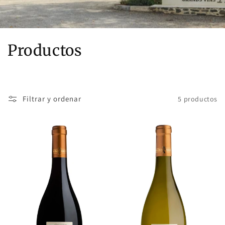
C
Productos
o
l
Filtrar y ordenar
5 productos
e
c
c
i
ó
n